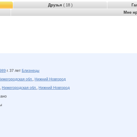
Друзья
( 18 )
Га
Мне н
989
г. 37 лет
Близнецы
ижегородская обл.
,
Нижний Новгород
,
Нижегородская обл.
,
Нижний Новгород
зано
ны