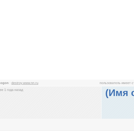
nogon
:
destroy.www.nn.ru
пользователь имеет 
(Имя 
е 1 года назад