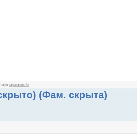
статус
«трастовый»
скрыто) (Фам. скрыта)