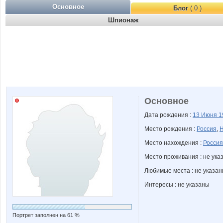
Основное
Блог
( 0 )
Шпионаж
Основное
Дата рождения :
13 Июня
1
Место рождения :
Россия
,
Н
Место нахождения :
Россия
Место проживания : не ука
Любимые места : не указа
Интересы : не указаны
Портрет заполнен на 61 %