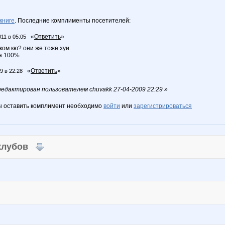
книге
. Последние комплименты посетителей:
«
Ответить
»
011 в 05:05
оком кю? они же тоже хуи
фа 100%
«
Ответить
»
9 в 22:28
едактирован пользователем chuvakk 27-04-2009 22:29 »
ы оставить комплимент необходимо
войти
или
зарегистрироваться
 клубов