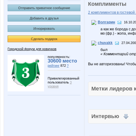
Комплименты
Отправить приватное сообщение
2 комплиментов в гостевой 
Добавить в друзья
Волгарин
16.10.2
Игнорировать
а как же борода с д
кю (фр.) - жопа, ин
Сделать подарок
chuvakk
27.04.200
Городской форум для новичков
был
« Комментарий отр
популярность:
30600 место
Вы не авторизованы! Чтоб
рейтинг
872
?
Привилегированный
пользователь
3
уровня
Метки лидеров
Интервью